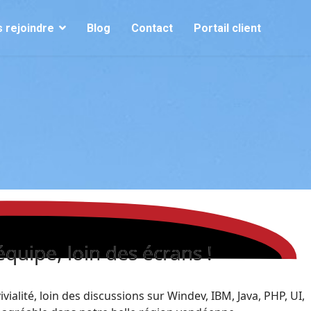
 rejoindre
Blog
Contact
Portail client
quipe, loin des écrans !
lité, loin des discussions sur Windev, IBM, Java, PHP, UI,