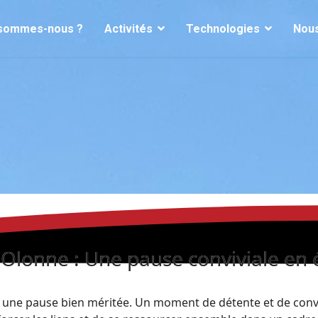
 sommes-nous ?
Activités
Technologies
Nous
Olonne : Une pause conviviale en é
une pause bien méritée. Un moment de détente et de convivia